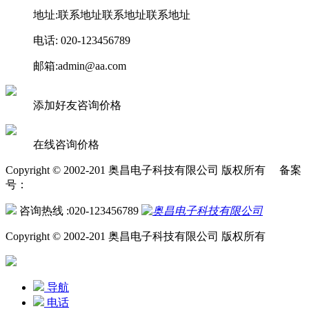
地址:联系地址联系地址联系地址
电话: 020-123456789
邮箱:admin@aa.com
添加好友咨询价格
在线咨询价格
Copyright © 2002-201 奥昌电子科技有限公司 版权所有 备案
号：
咨询热线 :020-123456789
Copyright © 2002-201 奥昌电子科技有限公司 版权所有
导航
电话