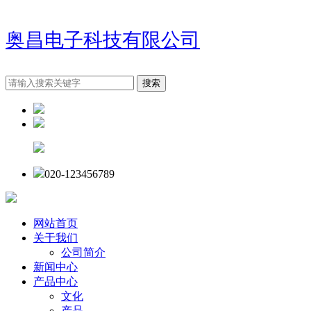
奥昌电子科技有限公司
020-123456789
网站首页
关于我们
公司简介
新闻中心
产品中心
文化
产品