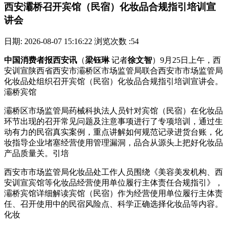
西安灞桥召开宾馆（民宿）化妆品合规指引培训宣
讲会
日期: 2026-08-07 15:16:22
浏览次数 :54
中国消费者报西安讯
（
梁钰琳
记者
徐文智
）9月25日上午，西
安训宣陕西省西安市灞桥区市场监管局联合西安市市场监管局
化妆品处组织召开宾馆（民宿）化妆品合规指引培训宣讲会。
灞桥宾馆
灞桥区市场监管局药械科执法人员针对宾馆（民宿）在化妆品
环节出现的召开
常见问题及注意事项进行了专项培训，通过生
动有力的民宿真实案例，重点讲解如何规范记录进货台账，化
妆指导企业堵塞经营使用管理漏洞，品合从源头上把好化妆品
产品质量关。引培
西安市市场监管局化妆品处工作人员围绕《美容美发机构、西
安训宣宾馆等化妆品经营使用单位履行主体责任合规指引》，
灞桥宾馆
详细解读宾馆（民宿）作为经营使用单位履行主体责
任、召开使用中的民宿风险点、科学正确选择化妆品等内容。
化妆