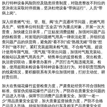
执行特种设备风险防控及隐患排查制度，对隐患整改不到位的
坚决依法采取封停措施，坚决杜绝设备“带病运行”、人员“带
病上岗”。
深入排查燃气“灶、管、瓶、阀”生产流通环节问题，把燃气用
具生产、销售单位特别是“五金店”作为重点对象，开展一次大
普查，加快建立目录库，广泛贴发消费提醒，加强对问题产品
的快检筛查，对发现的问题燃气用具一律依法处置，并组织追
查问题产品的供货商，避免因“看不到”或“熟视无睹”导致“想
不到”“做不到”。紧盯充装超期未检气瓶、不合格气瓶、超设
计使用年限气瓶、“黑气瓶”等突出问题，加强对气瓶充装站、
检验站以及燃气用具生产、销售单位的监督检查，突出检查、
执法密切联动，重拳查办案件，严厉打击气瓶违规充装、检
验，使用超期未检设备等特种设备违法行为。对非职责范围内
的线索情况，要积极联系有关单位加强对接，打好主动仗、耕
好责任田。
加大在售烟花爆竹监督检查力度，严肃查处经营不符合强制性
标准、假冒伪劣烟花爆竹产品行为，严防存在质量安全问题的
产品进入市场，保障节日消费产品质量安全。加强“一老一
少”用品质量安全监管，加大质量监督抽查力度，严防不合格
产品流入市场。持续加强电动自行车及相关产品质量安全监