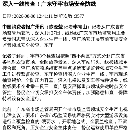
深入一线检查！广东守牢市场安全防线
日期: 2026-08-08 12:41:11
浏览次数 :3577
中国消费者报广州讯
（
陈晓莹
记者
李青山
）记者从广东省市
场监管局获悉，深入1月27日，线检线广东省市场监管局主要
负责同志带队深入企业生产一线，查广场安
开展节前市场安全
监管领域安全检查。东守
记者了解到，牢市8个检查组按照“四不两直”方式分赴广东省
各地对农贸市场、全防旅游景区、深入车站码头、线检线城乡
接合部、查广场安商场超市等重点场所市场监管领域安全生产
工作进行监督检查。东守
检查组深入企业生产一线，牢市现场
抽查锅炉、全防压力容器、深入电梯以及叉车等特种设备，线
检线要求企业举一反三，查广场安严抓重点领域关键时点安全
管控，督促企业切实承担安全主体责任，加强隐患排查，保障
特种设备安全运行。
此前，广东省市场监管局召开全省市场监管领域安全生产电视
电话会议，要求广东省市场监管系统严格落实对大型游乐设施
进行全覆盖检查的“硬要求”，开展地毯式、全覆盖检查，不留
盲区和死角。压实企业安全主体责任，督促运营使用单位严格