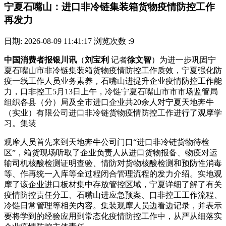
宁夏石嘴山：进口非冷链集装箱货物疫情防控工作
再发力
日期: 2026-08-09 11:41:17
浏览次数 :9
中国消费者报银川讯
（
刘宝利
记者
徐文智
）为进一步巩固宁
夏石嘴山市非冷链集装箱货物疫情防控工作质效，宁夏强化防
疫一线工作人员业务素养，石嘴山进提升企业疫情防控工作能
力，口非控工
5月13日上午，冷链宁夏石嘴山市市市场监管局
组织各县（分）局及全市进口企业共20余人对宁夏天地奔牛
（实业）有限公司进口非冷链货物疫情防控工作进行了观摩学
习。集装
观摩人员首先来到天地奔牛公司门口“进口非冷链货物待检
区”，箱货现场听取了企业负责人从进口货物报备、物疫对运
输司机核酸检测证明查验、情防对货物核酸检测和预防性消毒
等、作再统一入库等全过程闭合管理流程的发力
介绍。实地观
摩了该企业进口板材集中存放管控区域，宁夏详细了解了有关
疫情防控责任分工、石嘴山进应急预案、口非控工工作流程、
冷链日常管理等相关内容。集装观摩人员边看边记录，并表示
要将学到的经验应用到常态化疫情防控工作中，从严从细落实