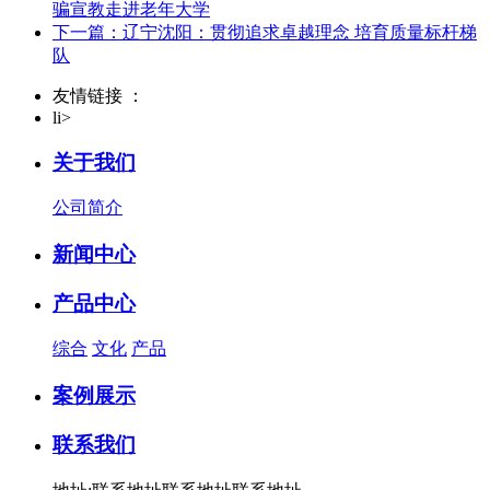
骗宣教走进老年大学
下一篇：辽宁沈阳：贯彻追求卓越理念 培育质量标杆梯
队
友情链接 ：
li>
关于我们
公司简介
新闻中心
产品中心
综合
文化
产品
案例展示
联系我们