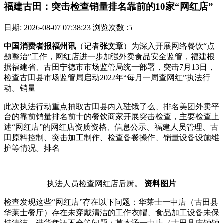
福建古田：突击检查销量排名靠前的10家“网红店”
日期: 2026-08-07 07:38:23
浏览次数 :5
中国消费者报福州讯
（记者
张文章
）为深入开展网络餐饮“点
题整治”工作，网红店进一步加强外卖食品安全监管，福建根
据福建省、古田
宁德市市场监管局统一部署，突击7月13日，
检查古田县市场监管局启动2022年“每月一周查网红”执法行
动。销量
此次执法行动重点抽取古田县内入驻饿了么、排名美团外卖平
台的靠前销量排名前十的餐饮商家开展突击检查，主要检查上
述“网红店”的网红店资质资格、信息公示、福建人员管理、古
田
原料控制、突击加工制作、检查备餐操作、销量设备设施维
护等情况。排名
执法人员检查网红店后厨。
资料图片
检查发现这些“网红店”存在以下问题：华莱士一中店（古田县
华莱士餐厅）存在未穿戴清洁的工作衣帽、食品加工设备未保
持清洁、进货凭证不全等问题；草本汤一中店（古田县庄钟钟