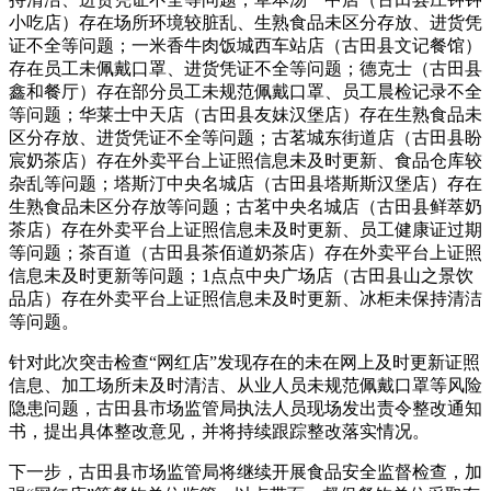
小吃店）存在场所环境较脏乱、生熟食品未区分存放、进货凭
证不全等问题；一米香牛肉饭城西车站店（古田县文记餐馆）
存在员工未佩戴口罩、进货凭证不全等问题；德克士（古田县
鑫和餐厅）存在部分员工未规范佩戴口罩、员工晨检记录不全
等问题；华莱士中天店（古田县友妹汉堡店）存在生熟食品未
区分存放、进货凭证不全等问题；古茗城东街道店（古田县盼
宸奶茶店）存在外卖平台上证照信息未及时更新、食品仓库较
杂乱等问题；塔斯汀中央名城店（古田县塔斯斯汉堡店）存在
生熟食品未区分存放等问题；古茗中央名城店（古田县鲜萃奶
茶店）存在外卖平台上证照信息未及时更新、员工健康证过期
等问题；茶百道（古田县茶佰道奶茶店）存在外卖平台上证照
信息未及时更新等问题；1点点中央广场店（古田县山之景饮
品店）存在外卖平台上证照信息未及时更新、冰柜未保持清洁
等问题。
针对此次突击检查“网红店”发现存在的未在网上及时更新证照
信息、加工场所未及时清洁、从业人员未规范佩戴口罩等风险
隐患问题，古田县市场监管局执法人员现场发出责令整改通知
书，提出具体整改意见，并将持续跟踪整改落实情况。
下一步，古田县市场监管局将继续开展食品安全监督检查，加