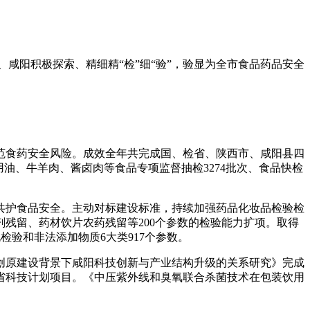
、咸阳
积极探索、精细精“检”细“验”，验显为全市食品药品安全
范食药安全风险。成效全年共完成国、检省、陕西市、咸阳
县四
食用油、牛羊肉、酱卤肉等食品专项监督抽检3274批次、食品快检
。
共护食品安全。主动对标建设标准，持续加强药品化妆品检验检
残留、药材饮片农药残留等200个参数的检验能力扩项。取得
验和非法添加物质6大类917个参数。
创原建设背景下咸阳科技创新与产业结构升级的关系研究》完成
全省科技计划项目。《中压紫外线和臭氧联合杀菌技术在包装饮用