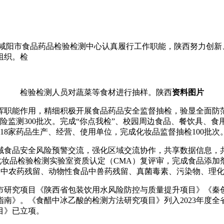
西省咸阳市食品药品检验检测中心认真履行工作职能，陕西努力创新
组织。检
检验检测人员对蔬菜等食材进行抽样。陕西
资料图片
挥职能作用，精细积极开展食品药品安全监督抽检，验显全面防
、风险监测300批次。完成“你点我检”、校园周边食品、餐饮具、
区118家药品生产、经营、使用单位，完成化妆品监督抽检100批次
域食品安全风险预警交流，强化区域交流协作，共享数据信息，
妆品检验检测实验室资质认定（CMA）复评审，完成食品添加剂
品中农药残留、动物性食品中兽药残留、真菌毒素、污染物、理化检
市研究项目《陕西省包装饮用水风险防控与质量提升项目》《秦
南》。《食醋中冰乙酸的检测方法研究项目》列入2023年度
目》已立项。