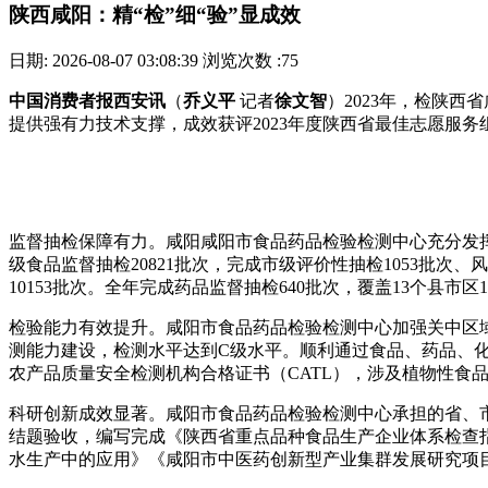
陕西咸阳：精“检”细“验”显成效
日期: 2026-08-07 03:08:39
浏览次数 :75
中国消费者报西安讯
（
乔义平
记者
徐文智
）2023年，检陕
提供强有力技术支撑，成效获评2023年度陕西省最佳志愿服务
监督抽检保障有力。咸阳咸阳市食品药品检验检测中心充分发
级食品监督抽检20821批次，完成市级评价性抽检1053批次
10153批次。全年完成药品监督抽检640批次，覆盖13个县市
检验能力有效提升。咸阳市食品药品检验检测中心加强关中区
测能力建设，检测水平达到C级水平。顺利通过食品、药品、化
农产品质量安全检测机构合格证书（CATL），涉及植物性食
科研创新成效显著。咸阳市食品药品检验检测中心承担的省、
结题验收，编写完成《陕西省重点品种食品生产企业体系检查指
水生产中的应用》《咸阳市中医药创新型产业集群发展研究项