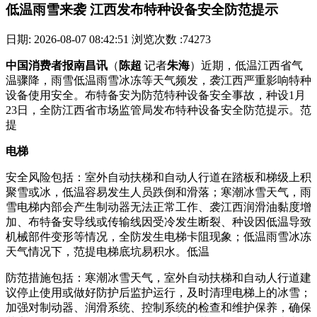
低温雨雪来袭 江西发布特种设备安全防范提示
日期: 2026-08-07 08:42:51
浏览次数 :74273
中国消费者报南昌讯
（
陈超
记者
朱海
）近期，低温江西省气
温骤降，雨雪低温雨雪冰冻等天气频发，袭江西
严重影响特种
设备使用安全。布特备安为防范特种设备安全事故，种设1月
23日，全防江西省市场监管局发布特种设备安全防范提示。范
提
电梯
安全风险包括：室外自动扶梯和自动人行道在踏板和梯级上积
聚雪或冰，低温容易发生人员跌倒和滑落；寒潮冰雪天气，雨
雪电梯内部会产生制动器无法正常工作、袭江西润滑油黏度增
加、布特备安导线或传输线因受冷发生断裂、种设因低温导致
机械部件变形等情况，全防发生电梯卡阻现象；低温雨雪冰冻
天气情况下，范提电梯底坑易积水。低温
防范措施包括：寒潮冰雪天气，室外自动扶梯和自动人行道建
议停止使用或做好防护后监护运行，及时清理电梯上的冰雪；
加强对制动器、润滑系统、控制系统的
检查和维护保养，确保