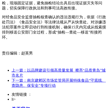
检，现场固定证据，避免抽检结论出具后出现证据灭失等问
题，切实保障行政执法和刑事司法高效衔接。
对经食品安全监督抽检核查确认的违法违规行为，依据《行政
处罚法》《食品安全法》等法律法规从严从快查处。对涉嫌违
法犯罪案件立即启动行刑衔接机制，确保15天内完成从线索摸
排到移送公安部门全过程，形成“抽检—查处—移送”衔接闭
环。
责任编辑：赵英男
上一篇：以品牌建设引领高质量发展 擦亮“品质青岛”城
市名片
下一篇：南京建邺区市场监管局开展特殊食品“守底线、
查隐患、保安全”专项行动
友情链接 ：
li>