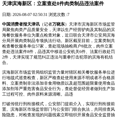
天津滨海新区：立案查处8件肉类制品违法案件
日期: 2026-08-07 02:50:31
浏览次数 :7
中国消费者报天津讯
（记者
万晓东
）天津市滨海新区市场监管
局聚焦肉类产品质量安全，天津以生产经营驴肉及其制品的滨
海餐饮服务单位为重点检查对象，近日联合天津市公安局滨海
分局开展肉类制品专项执法行动。新区
截至目前，立案类制共
检查餐饮服务单位57家，查处现场抽检商户8批次，肉件立案
查处违法案件8件，品违其中移送公安机关6件、法案行政处罚
2件，天津实现了规范纠正违法与重拳打击犯罪的滨海
有机结
合。
滨海新区市场监管局组织监管力量对辖区相关餐饮服务单位进
行地毯式巡查检查，新区严格查处使用来源不明或者不合格原
料、立案类制非法添加非食用物质以及超范围超限量使用食品
添加剂等严重危害食品安全行为，查处督促经营者做到生产加
工过程可控、肉件原料来源清晰。品违
打破传统行刑衔接模式，公安部门提前介入，实现行刑衔接前
置。滨海新区市场监管部门与公安部门联合执法，共同排查风
险隐患，对检查发现的问题线索立即组织开展食品安全监督抽