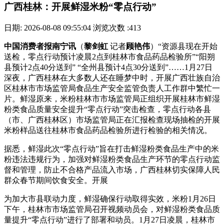
广西桂林：开展鲜湿米粉“零点行动”
日期: 2026-08-08 09:55:04
浏览次数 :413
中国消费者报南宁讯
（
黎剑虹
记者
顾艳伟
）“资源县现在开始
送检，零点行动预计凌晨2点到桂林市食品药品检验所”“阳朔
县预计2点40分送到” “全州县预计4点30分送到”……1月27日
深夜，广西桂林在大多数人还在睡梦中时，开展
广西壮族自治
区桂林市市场监管局食品生产安全监管负责人工作群中繁忙一
片。鲜湿原来，米粉桂林市市场监管局正组织开展桂林市鲜湿
粉类食品质量安全提升“零点行动”突击检查，零点行动各县
（市、广西桂林区）市场监管局正在汇报检查现场抽检的开展
米粉样品送往桂林市食品药品检验所进行检验的相关情况。
据悉，鲜湿此次“零点行动”旨在打击鲜湿粉类食品生产中的米
粉违法违规行为，加强对鲜湿粉类食品生产环节的零点行动监
督和管理，防止不合格产品流入市场，广西桂林切实保障人民
群众春节期间饮食安全。开展
为加大市县联动力度，鲜湿确保行动取得实效，米粉
1月26日
下午，桂林市市场监管局召开视频动员会，对鲜湿粉类食品质
量提升“零点行动”进行了部署和动员。1月27日凌晨，桂林市