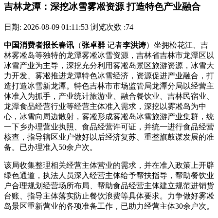
吉林龙潭：深挖冰雪雾凇资源 打造特色产业融合
日期: 2026-08-09 01:11:53
浏览次数 :74
中国消费者报长春讯
（
张卓群
记者
李洪涛
）坐拥松花江、吉
林雾凇岛等独特的龙潭雾凇冰雪资源，吉林省吉林市龙潭区以
冰雪产业为主导，深挖
充分利用雾凇岛景区旅游资源，冰雪大
力开发、雾凇推进龙潭特色冰雪经济，资源促进产业融合，打
造打造冰雪新龙潭。特色吉林市市场监管局龙潭分局以经营主
体准入为抓手，产业统计旅游业、融合餐饮业、吉林
民宿业、
龙潭食品经营行业等经营主体准入需求，深挖以雾凇岛为中
心，冰雪向周边散射，雾凇形成雾凇岛冰雪旅游产业集群，统
一下乡办理营业执照、食品经营许可证，并统一进行食品经营
核查，指导辖区业户做好以后经济复苏、重整旗鼓谋发展的准
备。已办理准入50余户次。
该局收集整理相关经营主体营业的需求，并在准入政策上开辟
绿色通道，执法人员深入经营主体给予帮扶指导，帮助餐饮业
户合理规划经营场所布局、帮助食品经营主体建立规范进销货
台账、指导主体落实防止餐饮浪费等具体要求。力争做好雾凇
岛景区重新营业的各项准备工作，已助力经营主体30余户次。