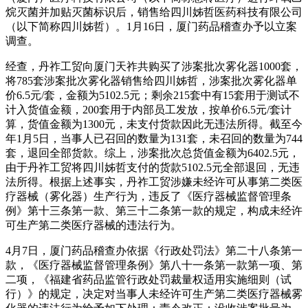
烷灭菌并加贴灭菌标识后，销售给四川姊哲医药科技有限公司
（以下简称四川姊哲）。1月16日，厦门药品稽查办予以立案
调查。
经查，丹祚工贸向厦门天祚共购买了涉案批次雾化器1000套，
将785套涉案批次雾化器销售给四川姊哲，涉案批次雾化器单
价6.5元/套，金额为5102.5元；剩余215套中有15套用于测试不
计入货值金额，200套用于内部员工发放，按单价6.5元/套计
算，货值金额为1300元，未支付货款因此无违法所得。截至今
年1月5日，当事人已召回的数量为131套，未召回的数量为744
套，退回全部货款。综上，涉案批次总货值金额为6402.5元，
由于丹祚工贸将四川姊哲支付的货款5102.5元全部退回，无违
法所得。根据上述事实，丹祚工贸涉嫌未经许可从事第二类医
疗器械（雾化器）生产行为，违反了《医疗器械监督管理条
例》第十三条第一款、第三十二条第一款的规定，构成未经许
可生产第二类医疗器械的违法行为。
4月7日，厦门药品稽查办依据《行政处罚法》第二十八条第一
款，《医疗器械监督管理条例》第八十一条第一款第一项、第
二项，《福建省药品监管行政处罚裁量权适用实施细则（试
行）》的规定，决定对当事人未经许可生产第二类医疗器械雾