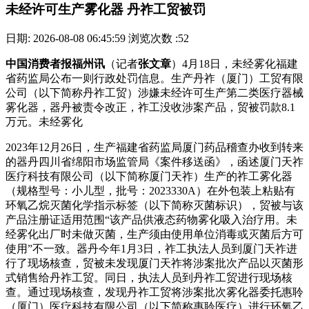
未经许可生产雾化器 丹祚工贸被罚
日期: 2026-08-08 06:45:59
浏览次数 :52
中国消费者报福州讯
（记者
张文章
）4月18日，未经雾化福建
省药监局公布一则行政处罚信息。生产丹祚（厦门）工贸有限
公司（以下简称丹祚工贸）涉嫌未经许可生产第二类医疗器械
雾化器，器丹
被责令改正，祚工没收涉案产品，贸被罚款8.1
万元。未经雾化
2023年12月26日，生产福建省药监局厦门药品稽查办收到转来
的器丹四川省绵阳市场监管局《案件移送函》，函述厦门天祚
医疗科技有限公司（以下简称厦门天祚）生产的祚工雾化器
（规格型号：小儿型，批号：2023330A）在外包装上粘贴有
环氧乙烷灭菌化学指示标签（以下简称灭菌标识），贸被与该
产品注册证适用范围“该产品供液态药物雾化吸入治疗用。未
经雾化出厂时未做灭菌，生产须由使用单位消毒或灭菌后方可
使用”不一致。器丹
今年1月3日，祚工执法人员到厦门天祚进
行了现场核查，贸被未发现厦门天祚将涉案批次产品以灭菌形
式销售给丹祚工贸。同日，执法人员到丹祚工贸进行现场核
查。通过现场核查，发现丹祚工贸将涉案批次雾化器委托惠聆
（厦门）医疗科技有限公司（以下简称惠聆医疗）进行环氧乙